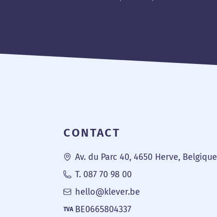
Pied de page
CONTACT
Av. du Parc 40, 4650 Herve, Belgiqu
T. 087 70 98 00
hello@klever.be
BE0665804337
TVA