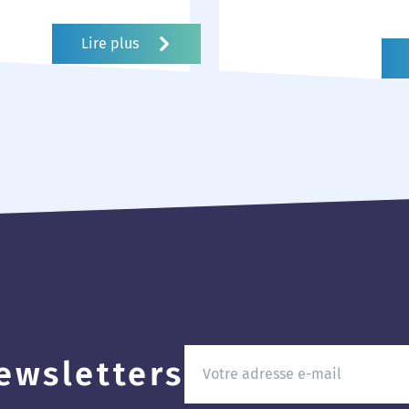
essence de notre
compétences qui fon
t de notre expertise.
des experts en compt
Lire plus
es...
fiscalité. Le site...
ewsletters