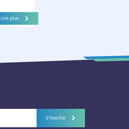
t de nous
abilité et
Lire plus
S'inscrire