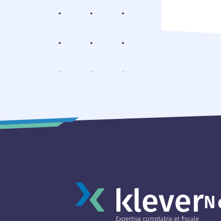
refléter l’
approche e
Il évoque d
N