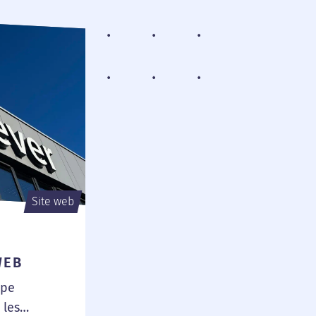
Site web
WEB
ipe
 les