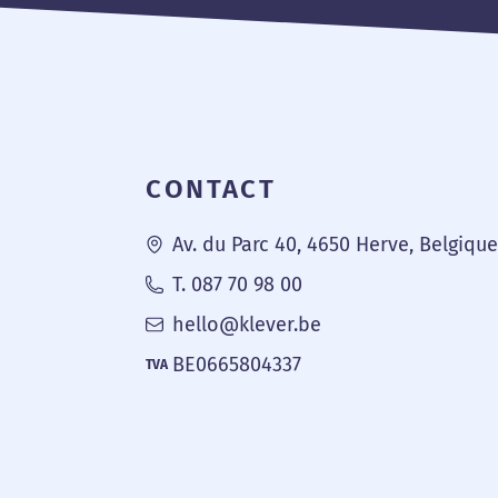
Pied de page
CONTACT
Av. du Parc 40, 4650 Herve, Belgiqu
T. 087 70 98 00
hello@klever.be
BE0665804337
TVA