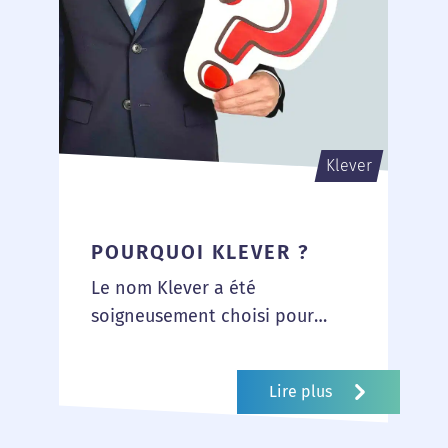
Klever
POURQUOI KLEVER ?
Le nom Klever a été
soigneusement choisi pour
refléter l’essence de notre
approche et de notre expertise.
Lire plus
Il évoque des...