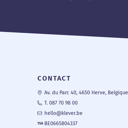
Pied de page
CONTACT
Av. du Parc 40, 4650 Herve, Belgiqu
T. 087 70 98 00
hello@klever.be
BE0665804337
TVA