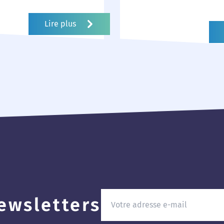
essence de notre
compétences qui fon
t de notre expertise.
des experts en compt
Lire plus
es...
fiscalité. Le site...
ewsletters