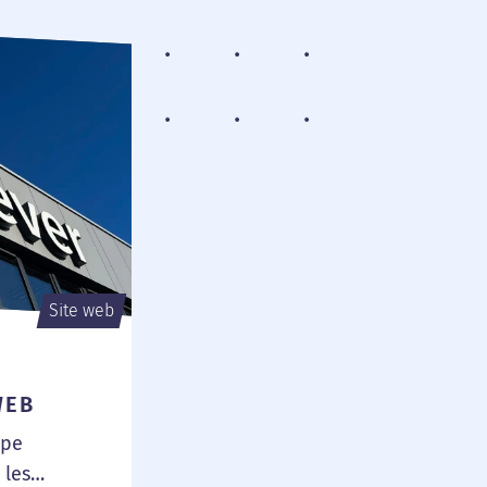
Site web
WEB
ipe
 les