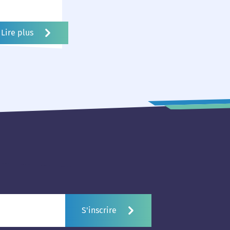
t de nous
abilité et
Lire plus
S'inscrire