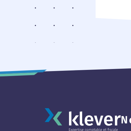
refléter l’
approche e
Il évoque d
N