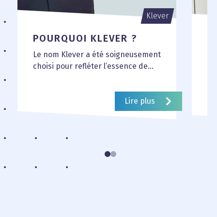
Klever
POURQUOI KLEVER ?
N
Le nom Klever a été soigneusement
Dé
choisi pour refléter l’essence de
dy
notre approche et de notre
co
expertise. Il évoque des...
ex
Lire plus
Le 