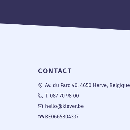
Pied de page
CONTACT
Av. du Parc 40, 4650 Herve, Belgiqu
T. 087 70 98 00
hello@klever.be
BE0665804337
TVA