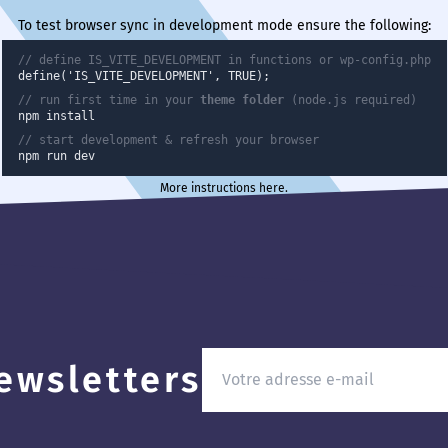
To test browser sync in development mode ensure the following:
// define IS_VITE_DEVELOPMENT in functions or wp-config.php
define('IS_VITE_DEVELOPMENT', TRUE);
// run first time in your
theme folder
(node.js required)
npm install
// start development & refresh your browser
npm run dev
More instructions here
.
ewsletters