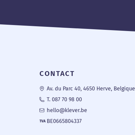
Pied de page
CONTACT
Av. du Parc 40, 4650 Herve, Belgiqu
T. 087 70 98 00
hello@klever.be
BE0665804337
TVA