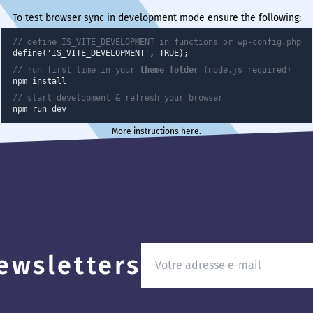
To test browser sync in development mode ensure the following:
// define IS_VITE_DEVELOPMENT in functions or wp-config.php
define('IS_VITE_DEVELOPMENT', TRUE);
// run first time in your
theme folder
(node.js required)
npm install
// start development & refresh your browser
npm run dev
More instructions here
.
ewsletters